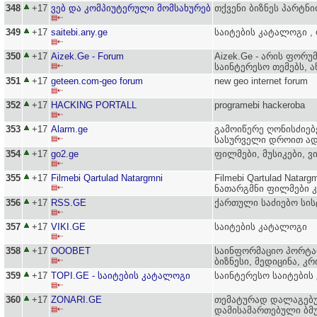
348
+17
ვებ და კომპიუტერული მომსახურებ
თქვენი ბიზნეს პარტნ
▤⇠
349
+17
saitebi.any.ge
საიტების კატალოგი , 
▤⇠
350
+17
Aizek.Ge - Forum
Aizek.Ge - არის ფორუ
▤⇠
საინტერესო თემებს, 
351
+17
geteen.com-geo forum
new geo internet forum
▤⇠
352
+17
HACKING PORTALL
programebi hackeroba
▤⇠
353
+17
Alarm.ge
გამოიწერე ღონისძიებ
▤⇠
სასურველი დროით ა
354
+17
go2.ge
ფილმები, მუსიკები, ვ
▤⇠
355
+17
Filmebi Qartulad Natargmni
Filmebi Qartulad Nata
▤⇠
ნათარგმნი ფილმები კ
356
+17
RSS.GE
ქართული საძიებო სის
▤⇠
357
+17
VIKI.GE
საიტების კატალოგი
▤⇠
358
+17
OOOBET
საინფორმაციო პორტალ
▤⇠
ბიზნესი, მედიცინა, კრ
359
+17
TOPI.GE - საიტების კატალოგი
საინტერესო საიტების 
▤⇠
360
+17
ZONARI.GE
თემატურად დალაგებუ
▤⇠
დამისამართებული ბმუ