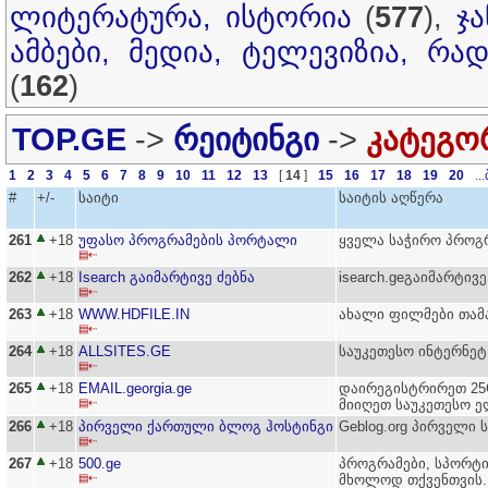
ლიტერატურა, ისტორია
(
577
),
ჯ
ამბები, მედია, ტელევიზია, რა
(
162
)
TOP.GE
->
რეიტინგი
->
კატეგო
1
2
3
4
5
6
7
8
9
10
11
12
13
[
14
]
15
16
17
18
19
20
...
#
+/-
საიტი
საიტის აღწერა
261
+18
უფასო პროგრამების პორტალი
ყველა საჭირო პროგრამ
▤⇠
262
+18
Isearch გაიმარტივე ძებნა
isearch.geგაიმარტივ
▤⇠
263
+18
WWW.HDFILE.IN
ახალი ფილმები თამ
▤⇠
264
+18
ALLSITES.GE
საუკეთესო ინტერნეტ
▤⇠
265
+18
EMAIL.georgia.ge
დაირეგისტრირეთ 25
▤⇠
მიიღეთ საუკეთესო ე
266
+18
პირველი ქართული ბლოგ ჰოსტინგი
Geblog.org პირველ
▤⇠
267
+18
500.ge
პროგრამები, სპორტი
▤⇠
მხოლოდ თქვენთვის.