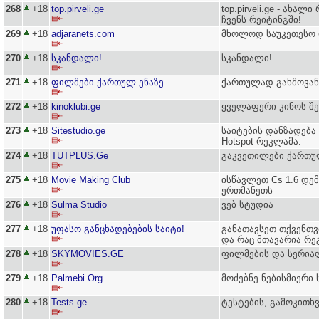
268
+18
top.pirveli.ge
top.pirveli.ge - ახა
▤⇠
ჩვენს რეიტინგში!
269
+18
adjaranets.com
მხოლოდ საუკეთესო 
▤⇠
270
+18
სკანდალი!
სკანდალი!
▤⇠
271
+18
ფილმები ქართულ ენაზე
ქართულად გახმოვან
▤⇠
272
+18
kinoklubi.ge
ყველაფერი კინოს შეს
▤⇠
273
+18
Sitestudio.ge
საიტების დანზადება
▤⇠
Hotspot რეკლამა.
274
+18
TUTPLUS.Ge
გაკვეთილები ქართუ
▤⇠
275
+18
Movie Making Club
ისწავლეთ Cs 1.6 დე
▤⇠
ერთმანეთს
276
+18
Sulma Studio
ვებ სტუდია
▤⇠
277
+18
უფასო განცხადებების საიტი!
განათავსეთ თქვენთ
▤⇠
და რაც მთავარია რე
278
+18
SKYMOVIES.GE
ფილმების და სერია
▤⇠
279
+18
Palmebi.Org
მოძებნე ნებისმიერი 
▤⇠
280
+18
Tests.ge
ტესტების, გამოკითხ
▤⇠