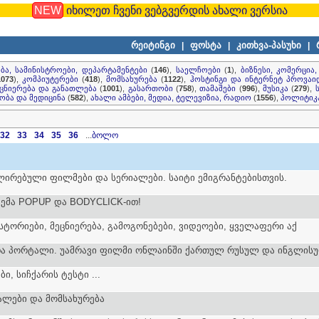
NEW
იხილეთ ჩვენი ვებგვერდის ახალი ვერსია
რეიტინგი
ფოსტა
კითხვა-პასუხი
|
|
|
ბა, სამინისტროები, დეპარტამენტები
(
146
),
საელჩოები
(
1
),
ბიზნესი, კომერცია
1073
),
კომპიუტერები
(
418
),
მომსახურება
(
1122
),
ჰოსტინგი და ინტერნეტ პროვაი
ცნიერება და განათლება
(
1001
),
გასართობი
(
758
),
თამაშები
(
996
),
მუსიკა
(
279
),
ბა და მედიცინა
(
582
),
ახალი ამბები, მედია, ტელევიზია, რადიო
(
1556
),
პოლიტიკ
32
33
34
35
36
...
ბოლო
რებული ფილმები და სერიალები. საიტი ემიგრანტებისთვის.
ემა POPUP და BODYCLICK-ით!
ისტორიები, მეცნიერება, გამოგონებები, ვიდეოები, ყველაფერი აქ
ა პორტალი. უამრავი ფილმი ონლაინში ქართულ რუსულ და ინგლისურ
ი, სიჩქარის ტესტი ...
ალები და მომსახურება