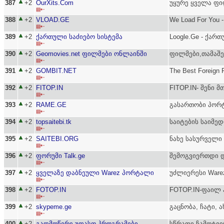
387
+2
OurXits.Com
უყურე ყველა ფი
▤⇠
388
+2
VLOAD.GE
We Load For You
▤⇠
389
+2
ქართული საძიებო სისტემა
Loogle.Ge - ქარ
▤⇠
390
+2
Geomovies.net ფილმები ონლაინში
ფილმები,თამაშებ
▤⇠
391
+2
GOMBIT.NET
The Best Foreign F
▤⇠
392
+2
FITOP.IN
FITOP.IN- შენი 
▤⇠
393
+2
RAME.GE
გასართობი პორ
▤⇠
394
+2
topsaitebi.tk
საიტების საიმე
▤⇠
395
+2
SAITEBI.ORG
ნახე სასურველი
▤⇠
396
+2
ფორუმი Talk.ge
შემოგვიერთდი დ
▤⇠
397
+2
ყველაზე დაბნეული Warez პორტალი
უძლიერესი Ware
▤⇠
398
+2
FOTOP.IN
FOTOP.IN-ფაილ 
▤⇠
399
+2
skypeme.ge
გაცნობა, ჩატი, 
▤⇠
400
+2
გადმოწერე უფასო პროგრამები
სწრაფი ჩამოტვ