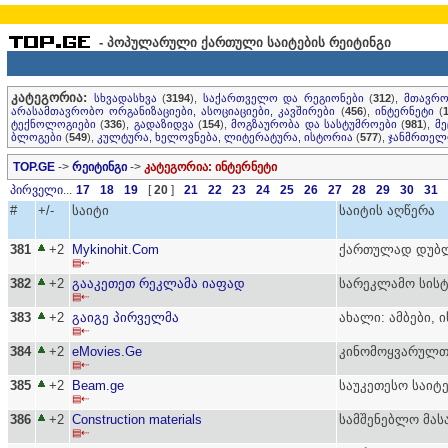
- პოპულარული ქართული საიტების რეიტინგი
კატეგორია:
სხვადასხვა
(
3194
),
საქართველო და რეგიონები
(
312
),
მთავრო
არასამთავრობო ორგანიზაციები, ასოციაციები, კავშირები
(
456
),
ინტერნეტი
(
ტექნოლოგიები
(
336
),
გადაზიდვა
(
154
),
მოგზაურობა და სასტუმროები
(
981
),
მე
ბლოგები
(
549
),
კულტურა, ხელოვნება, ლიტერატურა, ისტორია
(
577
),
ჯანმრთელო
TOP.GE
->
რეიტინგი
->
კატეგორია: ინტერნეტი
პირველი
...
17
18
19
[
20
]
21
22
23
24
25
26
27
28
29
30
31
#
+/-
საიტი
საიტის აღწერა
381
+2
Mykinohit.Com
ქართულად დუბლი
▤⇠
382
+2
გააკეთეთ რეკლამა იაფად
სარეკლამო სისტ
▤⇠
383
+2
გაიგე პირველმა
ახალი: ამბები, 
▤⇠
384
+2
eMovies.Ge
კინომოყვარულთ
▤⇠
385
+2
Beam.ge
საუკეთესო საიტებ
▤⇠
386
+2
Construction materials
სამშენებლო მას
▤⇠