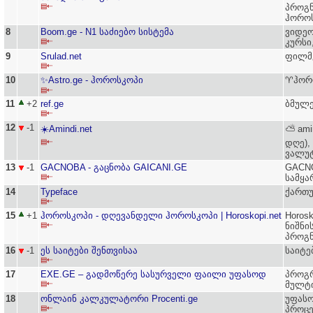
▤⇠
პროგნ
ჰორო
8
Boom.ge - N1 საძიებო სისტემა
ვიდეო
▤⇠
კურსი
9
Srulad.net
ფილმ
▤⇠
10
✨Astro.ge - ჰოროსკოპი
♈ჰორ
▤⇠
11
+2
ref.ge
ბმულე
▤⇠
12
-1
☀️Amindi.net
⛅ ami
▤⇠
დღე),
ვალუ
13
-1
GACNOBA - გაცნობა GAICANI.GE
GACNO
▤⇠
სამყა
14
Typeface
ქართუ
▤⇠
15
+1
ჰოროსკოპი - დღევანდელი ჰოროსკოპი | Horoskopi.net
Horos
▤⇠
ნიშნი
პროგნ
16
-1
ეს საიტები შენთვისაა
საიტე
▤⇠
17
EXE.GE – გადმოწერე სასურველი ფაილი უფასოდ
პროგრ
▤⇠
მულტი
18
ონლაინ კალკულატორი Procenti.ge
უფას
▤⇠
პროცე