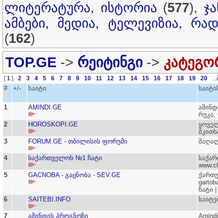
ლიტერატურა, ისტორია
(
577
),
ჯ
ამბები, მედია, ტელევიზია, რა
(
162
)
TOP.GE
->
რეიტინგი
->
კატეგო
[
1
]
2
3
4
5
6
7
8
9
10
11
12
13
14
15
16
17
18
19
20
...
#
+/-
საიტი
საიტი
1
AMINDI.GE
ამინდ
▤⇠
რუკა,
2
HOROSKOPI.GE
ყოველ
▤⇠
მკითხ
3
FORUM.GE - თბილისის ფორუმი
მაღა
▤⇠
4
საქართველოს №1 ჩატი
საქარ
▤⇠
www.ch
5
GACNOBA - გაცნობა - SEV.GE
ქართუ
▤⇠
gartob
ჩატი |
6
SAITEBI.INFO
საიტებ
▤⇠
7
ამინდის პროგნოზი
Amind