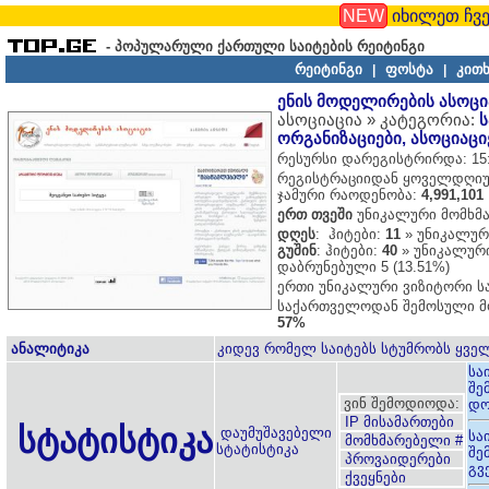
NEW
იხილეთ ჩვე
- პოპულარული ქართული საიტების რეიტინგი
რეიტინგი
ფოსტა
კითხ
|
|
ენის მოდელირების ასოცი
ასოციაცია » კატეგორია:
ორგანიზაციები, ასოციაცი
რესურსი დარეგისტრირდა: 15:2
რეგისტრაციიდან ყოველდღიუ
ჯამური რაოდენობა:
4,991,101
ერთ თვეში
უნიკალური მომხმ
დღეს
: ჰიტები:
11
» უნიკალურ
გუშინ
: ჰიტები:
40
» უნიკალურ
დაბრუნებული 5 (13.51%)
ერთი უნიკალური ვიზიტორი 
საქართველოდან შემოსული მ
57%
ანალიტიკა
კიდევ რომელ საიტებს სტუმრობს ყველ
სა
შე
ვინ შემოდიოდა:
დო
IP მისამართები
სტატისტიკა
დაუმუშავებელი
სა
მომხმარებელი #
სტატისტიკა
შე
პროვაიდერები
გვ
ქვეყნები