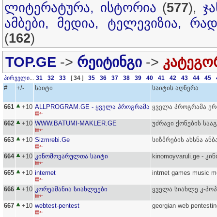
ლიტერატურა, ისტორია
(
577
),
ჯ
ამბები, მედია, ტელევიზია, რა
(
162
)
TOP.GE
->
რეიტინგი
->
კატეგო
პირველი
...
31
32
33
[
34
]
35
36
37
38
39
40
41
42
43
44
45
#
+/-
საიტი
საიტის აღწერა
661
+10
ALLPROGRAM.GE - ყველა პროგრამა
ყველა პროგრამა ერთ
▤⇠
662
+10
WWW.BATUMI-MAKLER.GE
უძრავი ქონების სააგ
▤⇠
663
+10
Sizmrebi.Ge
სიზმრების ახსნა ანბ
▤⇠
664
+10
კინომოვარულთა საიტი
kinomoyvaruli.ge - 
▤⇠
665
+10
internet
intrnet games music m
▤⇠
666
+10
კორეამანია სიახლეები
ყველა სიახლე კ-პოპ
▤⇠
667
+10
webtest-pentest
georgian web pentestin
▤⇠