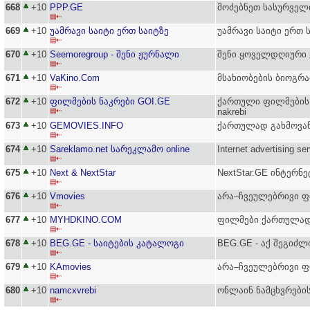
668
+10
PPP.GE
მოძებნეთ სასურველ
▤⇠
669
+10
უამრავი საიტი ერთ საიტზე
უამრავი საიტი ერთ 
▤⇠
670
+10
Seemoregroup - შენი ჟურნალი
შენი ყოველდღიური
▤⇠
671
+10
VaKino.Com
მსახიობების ბიოგრა
▤⇠
672
+10
ფილმების ნაკრები GOI.GE
ქართული ფილმების ნა
▤⇠
nakrebi
673
+10
GEMOVIES.INFO
ქართულად გახმოვან
▤⇠
674
+10
Sareklamo.net სარეკლამო online
Internet advertising s
▤⇠
675
+10
Next & NextStar
NextStar.GE ინტერნე
▤⇠
676
+10
Vmovies
არა–ჩვეულებრივი ფ
▤⇠
677
+10
MYHDKINO.COM
ფილმები ქართულა
▤⇠
678
+10
BEG.GE - საიტების კატალოგი
BEG.GE - აქ შეგიძლ
▤⇠
679
+10
KAmovies
არა–ჩვეულებრივი 
▤⇠
680
+10
namcxvrebi
ონლაინ ნამცხვრების
▤⇠