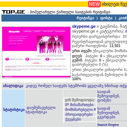
NEW
იხილეთ ჩვე
- პოპულარული ქართული საიტების რეიტინგი
რეიტინგი
ფოსტა
კითხ
|
|
skypeme.ge
» გაცნობა, ჩა
skypeme.ge » კატეგორია:
რესურსი დარეგისტრირდა: 10:1
რეგისტრაციიდან ყოველდღიუ
ჯამური რაოდენობა:
11,921
ერთ თვეში
უნიკალური მომხმ
დღეს
: ჰიტები:
0
» უნიკალური
გუშინ
: ჰიტები:
0
» უნიკალური
დაბრუნებული 0 (%)
ერთი უნიკალური ვიზიტორი 
საქართველოდან შემოსული მ
100%
ანალიტიკა
კიდევ რომელ საიტებს სტუმრობს ყველაზე ხშირად თქვ
საიდან
შემოვიდნენ,
ვინ შემოდიოდა:
დომენი
IP მისამართები
დაუმუშავებელი
საიდან
სტატისტიკა
მომხმარებელი #
სტატისტიკა
შემოვიდნენ,
პროვაიდერები
გვერდები
ქვეყნები
Search Engine