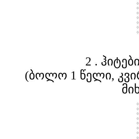
2 . ჰიტე
(ბოლო 1 წელი, კვი
მი