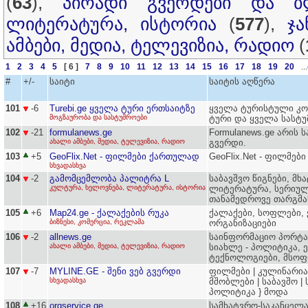
(
63
),
პირადი გვერდები და ბ
ლიტერატურა, ისტორია
(
577
),
ჯ
ამბები, მედია, ტელევიზია, რადიო
(
1
2
3
4
5
[ 6 ]
7
8
9
10
11
12
13
14
15
16
17
18
19
20
...
#
+/-
საიტი
საიტის აღწერა
101
-6
Turebi.ge ყველა ტური ერთსაიტზე
ყველა ტურისტული კო
მოგზაურობა და სასტუმროები
ტური და ყველა სასტუ
102
-21
formulanews.ge
Formulanews.ge არის 
ახალი ამბები, მედია, ტელევიზია, რადიო
გვერდი.
103
+5
GeoFlix.Net - ფილმები ქართულად
GeoFlix.Net - ფილმებ
სხვადასხვა
104
-2
გამომცემლობა პალიტრა L
საბავშვო წიგნები, მ
კულტურა, ხელოვნება, ლიტერატურა, ისტორია
ლიტერატურა, სერიულ
თანამედროვე თარგმა
105
+6
Map24.ge - ქალაქების რუკა
ქალაქები, სოფლები, ქ
ბიზნესი, კომერცია, რეკლამა
ორგანიზაციები
106
-2
allnews.ge
საინფორმაციო პორტა
ახალი ამბები, მედია, ტელევიზია, რადიო
სიახლე - პოლიტიკა, 
ტექნოლოგიები, მსო
107
-7
MYLINE.GE - შენი ვებ გვერდი
ფილმები | კულინარია 
სხვადასხვა
მშობლები | საბავშო |
პოლიტიკა } მოდა
108
+16
orgservice.ge
სამხატვრო-საკანცელ