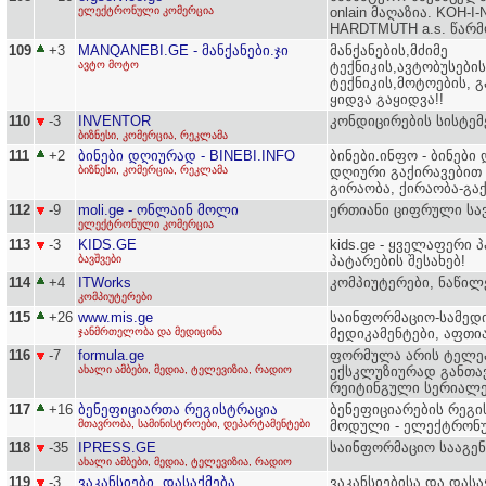
ელექტრონული კომერცია
onlain მაღაზია. KOH-I
HARDTMUTH a.s. წარ
109
+3
MANQANEBI.GE - მანქანები.ჯი
მანქანების,მძიმე
ავტო მოტო
ტექნიკის,ავტობუსები
ტექნიკის,მოტოების, გ
ყიდვა გაყიდვა!!
110
-3
INVENTOR
კონდიცირების სისტემ
ბიზნესი, კომერცია, რეკლამა
111
+2
ბინები დღიურად - BINEBI.INFO
ბინები.ინფო - ბინები
ბიზნესი, კომერცია, რეკლამა
დღიური გაქირავებით 
გირაობა, ქირაობა-გაქ
112
-9
moli.ge - ონლაინ მოლი
ერთიანი ციფრული სა
ელექტრონული კომერცია
113
-3
KIDS.GE
kids.ge - ყველაფერი 
ბავშვები
პატარების შესახებ!
114
+4
ITWorks
კომპიუტერები, ნაწილე
კომპიუტერები
115
+26
www.mis.ge
საინფორმაციო-სამედი
ჯანმრთელობა და მედიცინა
მედიკამენტები, აფთია
116
-7
formula.ge
ფორმულა არის ტელეა
ახალი ამბები, მედია, ტელევიზია, რადიო
ექსკლუზიურად განთა
რეიტინგული სერიალე
117
+16
ბენეფიციართა რეგისტრაცია
ბენეფიციარების რეგი
მთავრობა, სამინისტროები, დეპარტამენტები
მოდული - ელექტრონუ
118
-35
IPRESS.GE
საინფორმაციო სააგენ
ახალი ამბები, მედია, ტელევიზია, რადიო
119
-3
ვაკანსიები, დასაქმება
ვაკანსიებისა და დასა