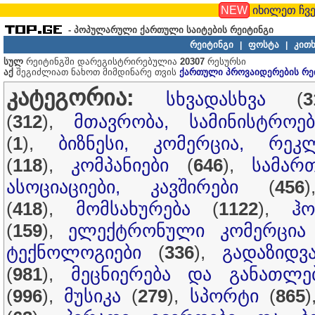
NEW
იხილეთ ჩვე
- პოპულარული ქართული საიტების რეიტინგი
რეიტინგი
ფოსტა
კითხ
|
|
სულ
რეიტინგში დარეგისტრირებულია
20307
რესურსი
აქ
შეგიძლიათ ნახოთ მიმდინარე თვის
ქართული პროვაიდერების რე
კატეგორია:
სხვადასხვა
(
3
(
312
),
მთავრობა, სამინისტროებ
(
1
),
ბიზნესი, კომერცია, რეკ
(
118
),
კომპანიები
(
646
),
სამარ
ასოციაციები, კავშირები
(
456
(
418
),
მომსახურება
(
1122
),
ჰ
(
159
),
ელექტრონული კომერცია
ტექნოლოგიები
(
336
),
გადაზიდვ
(
981
),
მეცნიერება და განათლე
(
996
),
მუსიკა
(
279
),
სპორტი
(
865