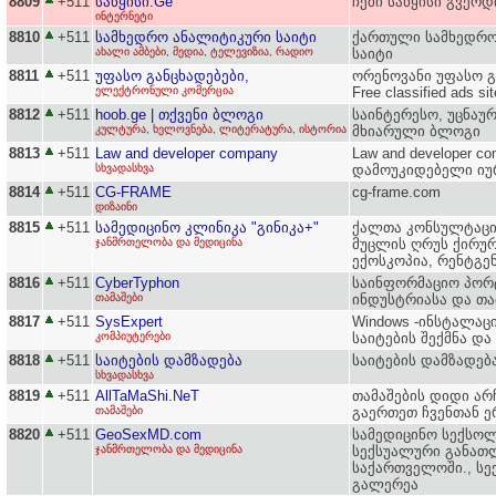
8809
+511
საწყისი.Ge
ჩემი საწყისი გვერდ
ინტერნეტი
8810
+511
სამხედრო ანალიტიკური საიტი
ქართული სამხედრო
ახალი ამბები, მედია, ტელევიზია, რადიო
საიტი
8811
+511
უფასო განცხადებები,
ორენოვანი უფასო გ
ელექტრონული კომერცია
Free classified ads sit
8812
+511
hoob.ge | თქვენი ბლოგი
საინტერესო, უცნაურ
კულტურა, ხელოვნება, ლიტერატურა, ისტორია
მხიარული ბლოგი
8813
+511
Law and developer company
Law and developer c
სხვადასხვა
დამოუკიდებელი იუ
8814
+511
CG-FRAME
cg-frame.com
დიზაინი
8815
+511
სამედიცინო კლინიკა "გინიკა+"
ქალთა კონსულტაცი
ჯანმრთელობა და მედიცინა
მუცლის ღრუს ქირუ
ექოსკოპია, რენტგე
8816
+511
CyberTyphon
საინფორმაციო პორ
თამაშები
ინდუსტრიასა და თა
8817
+511
SysExpert
Windows -ინსტალაც
კომპიუტერები
საიტების შექმნა და 
8818
+511
საიტების დამზადება
საიტების დამზადებ
სხვადასხვა
8819
+511
AllTaMaShi.NeT
თამაშების დიდი არ
თამაშები
გაერთეთ ჩვენთან ე
8820
+511
GeoSexMD.com
სამედიცინო სექსო
ჯანმრთელობა და მედიცინა
სექსუალური განათ
საქართველოში., სე
გალერეა