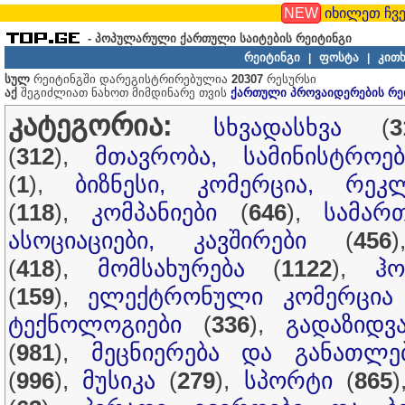
NEW
იხილეთ ჩვე
- პოპულარული ქართული საიტების რეიტინგი
რეიტინგი
ფოსტა
კითხ
|
|
სულ
რეიტინგში დარეგისტრირებულია
20307
რესურსი
აქ
შეგიძლიათ ნახოთ მიმდინარე თვის
ქართული პროვაიდერების რე
კატეგორია:
სხვადასხვა
(
3
(
312
),
მთავრობა, სამინისტროებ
(
1
),
ბიზნესი, კომერცია, რეკ
(
118
),
კომპანიები
(
646
),
სამარ
ასოციაციები, კავშირები
(
456
(
418
),
მომსახურება
(
1122
),
ჰ
(
159
),
ელექტრონული კომერცია
ტექნოლოგიები
(
336
),
გადაზიდვ
(
981
),
მეცნიერება და განათლე
(
996
),
მუსიკა
(
279
),
სპორტი
(
865