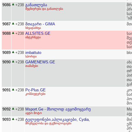
9086
+238
განათლება
მრ
მეცნიერება და განათლება
პრ
სა
”ი
9087
+238
მთავარი - GIMA
მთ
სხვადასხვა
9088
+238
ALLSITES.GE
სა
ინტერნეტი
შე
თქ
სა
9089
+238
imbattuto
bl
სპორტი
9090
+238
GAMENEWS.GE
ახ
თამაშები
თა
თრ
პი
თა
გა
9091
+238
Pc-Plus.GE
კო
კომპიუტერები
სა
პ
მო
9092
+238
Msport.Ge - მხოლოდ ავყომოყვარუ
Ms
ავტო მოტო
ავ
9093
+238
ტელეფონები,აპლიკაციები, Cydia,
მი
მრეწველობა და ტექნოლოგიები
ემ
პრ