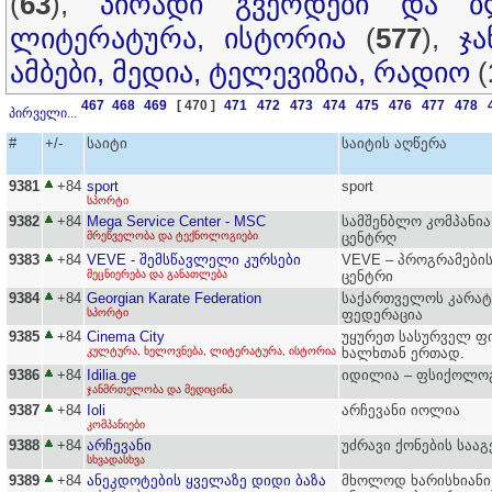
(
63
),
პირადი გვერდები და ბ
ლიტერატურა, ისტორია
(
577
),
ჯ
ამბები, მედია, ტელევიზია, რადიო
(
467
468
469
[ 470 ]
471
472
473
474
475
476
477
478
პირველი
...
#
+/-
საიტი
საიტის აღწერა
9381
+84
sport
sport
სპორტი
9382
+84
Mega Service Center - MSC
სამშენბლო კომპანია
მრეწველობა და ტექნოლოგიები
ცენტრღ
9383
+84
VEVE - შემსწავლელი კურსები
VEVE – პროგრამები
მეცნიერება და განათლება
ცენტრი
9384
+84
Georgian Karate Federation
საქართველოს კარა
სპორტი
ფედერაცია
9385
+84
Cinema City
უყურეთ სასურველ ფ
კულტურა, ხელოვნება, ლიტერატურა, ისტორია
ხალხთან ერთად.
9386
+84
Idilia.ge
იდილია – ფსიქოლო
ჯანმრთელობა და მედიცინა
9387
+84
Ioli
არჩევანი იოლია
კომპანიები
9388
+84
არჩევანი
უძრავი ქონების საა
სხვადასხვა
9389
+84
ანეკდოტების ყველაზე დიდი ბაზა
მხოლოდ ხარისხიანი