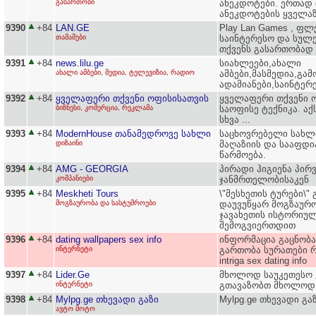
გასართობი
ანეკდოტები. ერთად
ანეკდოტების ყველაზ
9390
+84
LAN.GE
Play Lan Games , ფლ
თამაშები
საინტერესო და სულ
თქვენს გასართობად
9391
+84
news.lilu.ge
სიახლეები,ახალი
ახალი ამბები, მედია, ტელევიზია, რადიო
ამბები,მასმედია,გა
ადამიანები,საინტერ
9392
+84
ყველაფერი თქვენი ოფისისათვის
ყველაფერი თქვენი ო
ბიზნესი, კომერცია, რეკლამა
საოფისე ტექნიკა. აქს
სხვა ...
9393
+84
ModernHouse თანამედროვე სახლი
საცხოვრებელი სახლი
დიზაინი
მაღაზიის და სააფდი
წარმოება.
9394
+84
AMG - GEORGIA
პირადი ჰიგიენა პირ
კომპანიები
ჯანმრთელობისაკენ
9395
+84
Meskheti Tours
\"მესხეთის ტურები\"
მოგზაურობა და სასტუმროები
დაუვუწყარ მოგზაურო
ჯავახეთის ისტორიულ
შემოგვიერთდით
9396
+84
dating wallpapers sex info
ინფორმაცია გაცნობა
ინტერნეტი
გართობა სურათები რ
intriga sex dating info
9397
+84
Lider.Ge
მხოლოდ საუკეთესო ვე
ინტერნეტი
გთავაზობთ მხოლოდ ს
9398
+84
Mylpg.ge თხევადი გაზი
Mylpg.ge თხევადი გ
ავტო მოტო