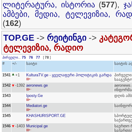
ლიტერატურა, ისტორია
(
577
),
ჯ
ამბები, მედია, ტელევიზია, რა
(
162
)
TOP.GE
->
რეიტინგი
->
კატეგორ
ტელევიზია, რადიო
პირველი
...
75
76
77
[
78
]
#
+/-
საიტი
საიტის ა
1541
+1
KulturaTV.ge - ყველაფერი პოლიტიკის გარდა
პირველი
▤⇠
სააგენტ
1542
-1392
aeronews.ge
aeronews
▤⇠
ინფორმა
1543
Iposty.Ge
დღის ამ
▤⇠
1544
Mediatori.ge
საინფორ
▤⇠
1545
KHASHURISPORT.GE
სპორტულ
▤⇠
საქართვ
1546
-1403
Municipal.ge
საერთო 
▤⇠
საქართვ