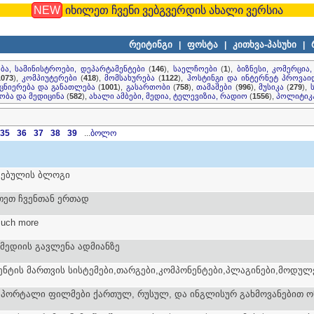
NEW
იხილეთ ჩვენი ვებგვერდის ახალი ვერსია
რეიტინგი
ფოსტა
კითხვა-პასუხი
|
|
|
ბა, სამინისტროები, დეპარტამენტები
(
146
),
საელჩოები
(
1
),
ბიზნესი, კომერცია
1073
),
კომპიუტერები
(
418
),
მომსახურება
(
1122
),
ჰოსტინგი და ინტერნეტ პროვაი
ცნიერება და განათლება
(
1001
),
გასართობი
(
758
),
თამაშები
(
996
),
მუსიკა
(
279
),
ბა და მედიცინა
(
582
),
ახალი ამბები, მედია, ტელევიზია, რადიო
(
1556
),
პოლიტიკ
35
36
37
38
39
...
ბოლო
ჟებულის ბლოგი
თეთ ჩვენთან ერთად
much more
მედიის გავლენა ადმიანზე
ენტის მართვის სისტემები,თარგები,კომპონენტები,პლაგინები,მოდულ
პორტალი ფილმები ქართულ, რუსულ, და ინგლისურ გახმოვანებით ონ