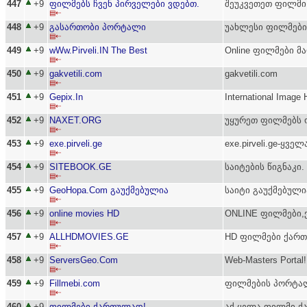
447
+9
ფილმებს ჩვენ პირველები ვდებთ.
შეუკვეთეთ ფილმი 
▤⇠
448
+9
გასართობი პორტალი
უახლესი ფილმები,
▤⇠
449
+9
wWw.Pirveli.IN The Best
Online ფილმები მა
▤⇠
450
+9
gakvetili.com
gakvetili.com
▤⇠
451
+9
Gepix.In
International Image 
▤⇠
452
+9
NAXET.ORG
უყურეთ ფილმებს 
▤⇠
453
+9
exe.pirveli.ge
exe.pirveli.ge-ყვ
▤⇠
454
+9
SITEBOOK.GE
საიტების წიგნაკი
▤⇠
455
+9
GeoHopa.Com გაუქმებულია
საიტი გაუქმებული
▤⇠
456
+9
online movies HD
ONLINE ფილმები,ქ
▤⇠
457
+9
ALLHDMOVIES.GE
HD ფილმები ქართ
▤⇠
458
+9
ServersGeo.Com
Web-Masters Portal!
▤⇠
459
+9
Fillmebi.com
ფილმების პორტა
▤⇠
460
+9
ფილმები ქართულად!
აქ ყელა ფილმი ქ